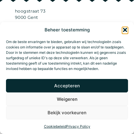
hoogstraat 73
9000 Gent
knockknock@door73.be
Beheer toestemming
+32 9 277 00 00
Om de beste ervaringen te bieden, gebruiken wij technologieën zoals
cookies om informatie over je apparaat op te slaan en/of te raadplegen.
Privacy policy
Door in te stemmen met deze technologieën kunnen wij gegevens zoals
Terms and conditions
surfgedrag of unieke ID's op deze site verwerken. Als je geen
toestemming geeft of uw toestemming intrekt, kan dit een nadelige
© DOOR73
invloed hebben op bepaalde functies en mogelijkheden.
Accepteren
Weigeren
Bekijk voorkeuren
Cookiebeleid
Privacy Policy